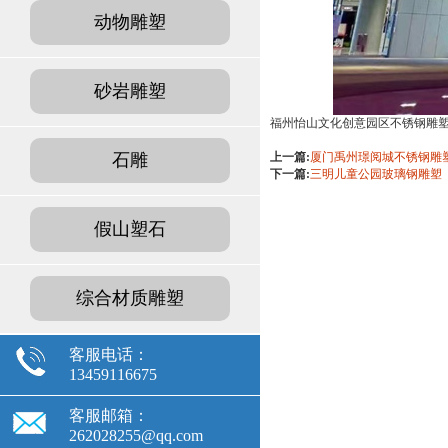
动物雕塑
砂岩雕塑
福州怡山文化创意园区不锈钢雕
石雕
上一篇:
厦门禹州璟阅城不锈钢雕
下一篇:
三明儿童公园玻璃钢雕塑
假山塑石
综合材质雕塑
客服电话：
13459116675
客服邮箱：
262028255@qq.com