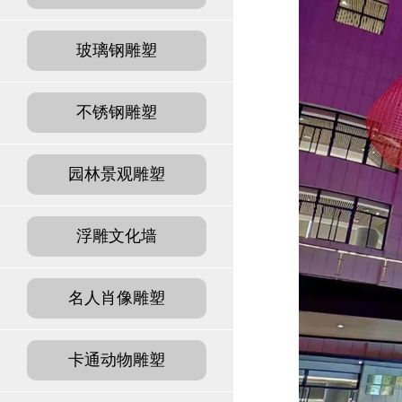
玻璃钢雕塑
不锈钢雕塑
园林景观雕塑
浮雕文化墙
名人肖像雕塑
卡通动物雕塑